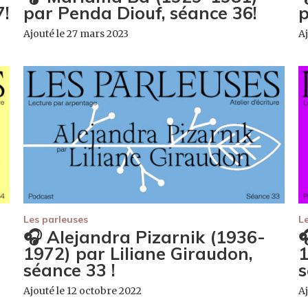
7!
par Penda Diouf, séance 36!
p
Ajouté le 27 mars 2023
Aj
Les parleuses
L
🎧 Alejandra Pizarnik (1936-

1972) par Liliane Giraudon,
1
séance 33 !
s
Ajouté le 12 octobre 2022
Aj