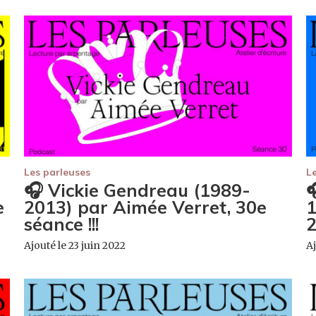
Les parleuses
L
🎧 Vickie Gendreau (1989-

e
2013) par Aimée Verret, 30e
1
séance !!!
2
Ajouté le 23 juin 2022
Aj