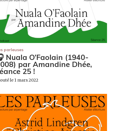
es parleuses
 Nuala O’Faolain (1940-
008) par Amandine Dhée,
éance 25 !
outé le 1 mars 2022