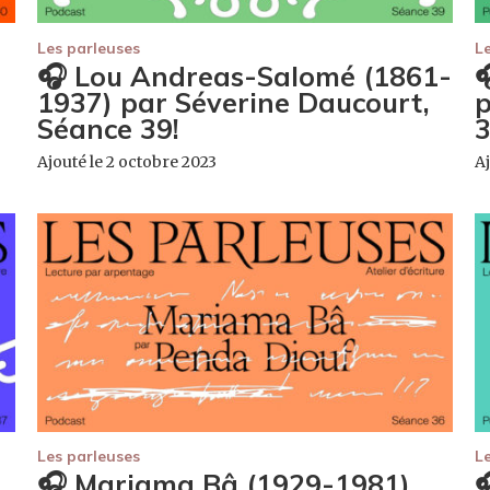
Les parleuses
L
🎧 Lou Andreas-Salomé (1861-

1937) par Séverine Daucourt,
p
Séance 39!
3
Ajouté le 2 octobre 2023
Aj
Les parleuses
L
🎧 Mariama Bâ (1929-1981)
