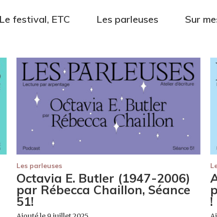
Le festival, ETC
Les parleuses
Sur me
Les parleuses
L
Octavia E. Butler (1947-2006)
A
par Rébecca Chaillon, Séance
p
51!
!
Ajouté le 9 juillet 2025
Aj