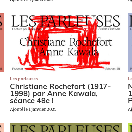
Les parleuses
L
Christiane Rochefort (1917-
N
e
1998) par Anne Kawala,
1
séance 48e !
P
Ajouté le 1 janvier 2025
A