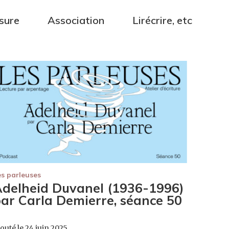
sure
Association
Lirécrire, etc
es parleuses
delheid Duvanel (1936-1996)
ar Carla Demierre, séance 50
outé le 24 juin 2025