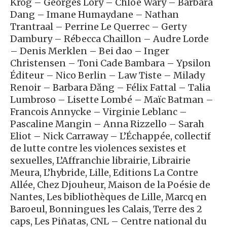
Krog – Georges Lory – Chloé Wary – Barbara
Dang – Imane Humaydane – Nathan
Trantraal – Perrine Le Querrec – Gerty
Dambury – Rébecca Chaillon – Audre Lorde
– Denis Merklen – Bei dao – Inger
Christensen – Toni Cade Bambara – Ypsilon
Éditeur – Nico Berlin – Law Tiste – Milady
Renoir – Barbara Đăng – Félix Fattal – Talia
Lumbroso – Lisette Lombé – Maïc Batman –
Francois Annycke – Virginie Leblanc –
Pascaline Mangin – Anna Rizzello – Sarah
Eliot – Nick Carraway – L’Échappée, collectif
de lutte contre les violences sexistes et
sexuelles, L’Affranchie librairie, Librairie
Meura, L’hybride, Lille, Editions La Contre
Allée, Chez Djouheur, Maison de la Poésie de
Nantes, Les bibliothèques de Lille, Marcq en
Baroeul, Bonningues les Calais, Terre des 2
caps, Les Piñatas, CNL – Centre national du